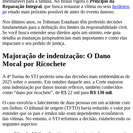
imensurável para a família. No Brasil vigora o
Princípio da
Reparação Integral
, que busca restaurar a vítima ou seus
herdeiros
a
o estado mais próximo possível de antes do evento danoso.
Nos últimos anos, os Tribunais Estaduais têm proferido decisões
fundamentais para a definição dos limites da responsabilidade civil.
Se você busca entender seus direitos após um sinistro, este guia
detalha as mudanças jurisprudenciais mais importantes e como elas
impactam o seu pedido de justiça.
Majoração de indenização: O Dano
Moral por Ricochete
A 4ª Turma do STJ proferiu uma das decisões mais emblemáticas de
2025 sobre o assunto. Em outubro daquele ano, a Corte majorou
uma indenização por danos morais reflexos, também conhecidos
como “dano por ricochete”, de R$ 22 mil para
R$ 130 mil
.
O caso envolvia o falecimento de duas pessoas em um acidente com
um ônibus. O tribunal de origem (TJ/TO) havia reduzido o valor por
entender que os pais e irmãos não eram dependentes econômicos
das vítimas. No entanto, o STJ reformou a decisão, estabelecendo os
seguintes aspectos: