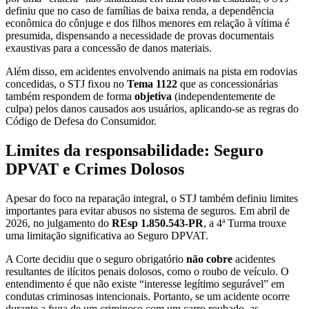
definiu que no caso de famílias de baixa renda, a dependência
econômica do cônjuge e dos filhos menores em relação à vítima é
presumida, dispensando a necessidade de provas documentais
exaustivas para a concessão de danos materiais.
Além disso, em acidentes envolvendo animais na pista em rodovias
concedidas, o STJ fixou no
Tema 1122
que as concessionárias
também respondem de forma
objetiva
(independentemente de
culpa) pelos danos causados aos usuários, aplicando-se as regras do
Código de Defesa do Consumidor.
Limites da responsabilidade: Seguro
DPVAT e Crimes Dolosos
Apesar do foco na reparação integral, o STJ também definiu limites
importantes para evitar abusos no sistema de seguros. Em abril de
2026, no julgamento do
REsp 1.850.543-PR
, a 4ª Turma trouxe
uma limitação significativa ao Seguro DPVAT.
A Corte decidiu que o seguro obrigatório
não cobre
acidentes
resultantes de ilícitos penais dolosos, como o roubo de veículo. O
entendimento é que não existe “interesse legítimo segurável” em
condutas criminosas intencionais. Portanto, se um acidente ocorre
durante a fuga de um criminoso com um carro roubado, as