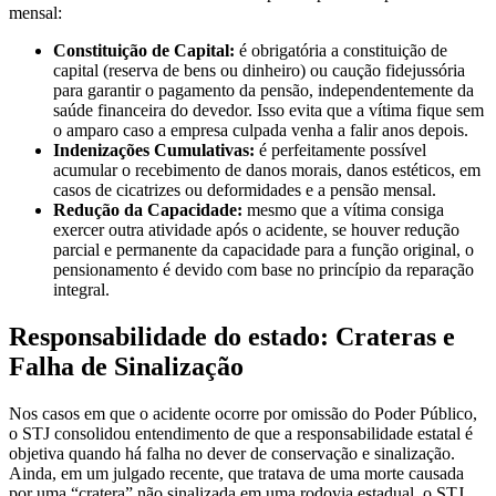
mensal:
Constituição de Capital:
é obrigatória a constituição de
capital (reserva de bens ou dinheiro) ou caução fidejussória
para garantir o pagamento da pensão, independentemente da
saúde financeira do devedor. Isso evita que a vítima fique sem
o amparo caso a empresa culpada venha a falir anos depois.
Indenizações Cumulativas:
é perfeitamente possível
acumular o recebimento de danos morais, danos estéticos, em
casos de cicatrizes ou deformidades e a pensão mensal.
Redução da Capacidade:
mesmo que a vítima consiga
exercer outra atividade após o acidente, se houver redução
parcial e permanente da capacidade para a função original, o
pensionamento é devido com base no princípio da reparação
integral.
Responsabilidade do estado: Crateras e
Falha de Sinalização
Nos casos em que o acidente ocorre por omissão do Poder Público,
o STJ consolidou entendimento de que a responsabilidade estatal é
objetiva quando há falha no dever de conservação e sinalização.
Ainda, em um julgado recente, que tratava de uma morte causada
por uma “cratera” não sinalizada em uma rodovia estadual, o STJ