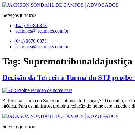
Pular
para
Serviços jurídicos
o
conteúdo
(041) 3078-0878
jscampos@jscampos.com.br
Menu
(041) 3078-0878
jscampos@jscampos.com.br
Tag:
Supremotribunaldajustiça
Decisão da Terceira Turma do STJ proíbe
A Terceira Turma do Superior Tribunal de Justiça (STJ) decidiu, de 
médica. Para os ministros, proibir a redução do home care impede a di
Serviços jurídicos