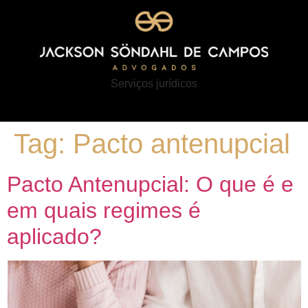
Serviços jurídicos
Tag:
Pacto antenupcial
Pacto Antenupcial: O que é e
em quais regimes é
aplicado?