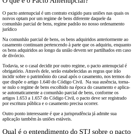
O que é o Pacto Antenupcial?
O pacto antenupcial é um contrato exigido para uniões nas quais os
noivos optam por um regime de bens diferente daquele da
comunhão parcial de bens, regime padrão no nosso ordenamento
jurídico
Na comunhão parcial de bens, os bens adquiridos anteriormente ao
casamento continuam pertencendo à parte que os adquiriu, enquanto
os bens adquiridos ao longo da união devem ser partilhados em caso
de divórcio.
Todavia, se o casal decidir por outro regime, o pacto antenupcial é
obrigatório. Através dele, serão estabelecidas as regras que irão
incidir sobre o patrimônio do casal após o casamento, nos termos do
que dispõe o artigo 1.640 do Código Civil. Na sua ausência, torna-
se nulo o regime de bens escolhido na época do casamento e aplica-
se automaticamente a comunhão parcial de bens, conforme os
artigos 1.653 a 1.657 do Código Civil, o pacto deve ser registrado
por escritura pública e o casamento precisa ocorrer.
Outro ponto interessante é que a jurisprudência já admite sua
aplicação também às uniões estáveis.
Qual é o entendimento do STJ sobre o pacto