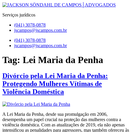
Pular
para
Serviços jurídicos
o
conteúdo
(041) 3078-0878
jscampos@jscampos.com.br
Menu
(041) 3078-0878
jscampos@jscampos.com.br
Tag:
Lei Maria da Penha
Divórcio pela Lei Maria da Penha:
Protegendo Mulheres Vítimas de
Violência Doméstica
A Lei Maria da Penha, desde sua promulgação em 2006,
desempenha um papel crucial na proteção das mulheres contra a
violência doméstica. Com as atualizações de 2019, ela não apenas
intensificou as penalidades para agressores, mas também ofereceu às