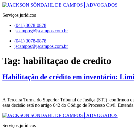
Pular
para
Serviços jurídicos
o
conteúdo
(041) 3078-0878
jscampos@jscampos.com.br
Menu
(041) 3078-0878
jscampos@jscampos.com.br
Tag:
habilitaçao de credito
Habilitação de crédito em inventário: Limi
A Terceira Turma do Superior Tribunal de Justiça (STJ) confirmou que
essa decisão está no artigo 642 do Código de Processo Civil. Entend
Serviços jurídicos