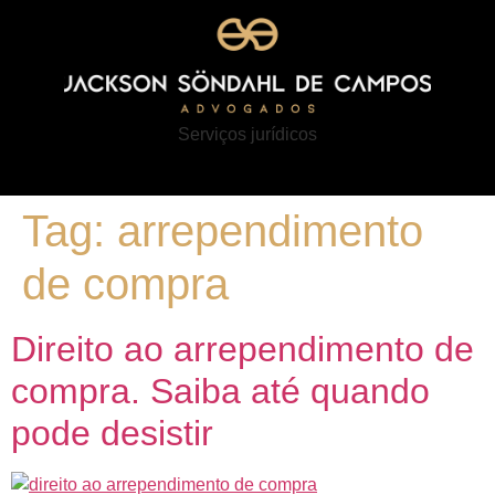
Serviços jurídicos
Tag:
arrependimento
de compra
Direito ao arrependimento de
compra. Saiba até quando
pode desistir