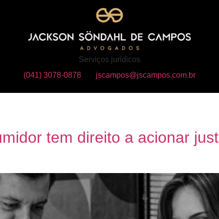
Serviços jurídicos
(041) 3078-0878
jscampos@jscampos.com.br
idor tem direito a acionar jus