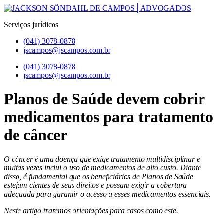
Pular
para
Serviços jurídicos
o
conteúdo
(041) 3078-0878
jscampos@jscampos.com.br
Menu
(041) 3078-0878
jscampos@jscampos.com.br
Planos de Saúde devem cobrir
medicamentos para tratamento
de câncer
O câncer é uma doença que exige tratamento multidisciplinar e
muitas vezes inclui o uso de medicamentos de alto custo. Diante
disso, é fundamental que os beneficiários de Planos de Saúde
estejam cientes de seus direitos e possam exigir a cobertura
adequada para garantir o acesso a esses medicamentos essenciais.
Neste artigo traremos orientações para casos como este.