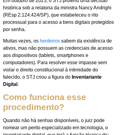
Em outubro de 2025, o STJ proferiu uma decisão
histórica sob a relatoria da ministra Nancy Andrighi
(REsp 2.124.424/SP), que estabeleceu o rito
processual para o acesso a bens digitais protegidos
por senha.
Muitas vezes, os
herdeiros
sabem da existência de
ativos, mas não possuem as credenciais de acesso
aos dispositivos (tablets, smartphones e
computadores). Para resolver esse impasse sem
violar o direito constitucional à intimidade do
falecido, o STJ criou a figura do
Inventariante
Digital
.
Como funciona esse
procedimento?
Quando não há senhas disponíveis, o juiz pode
nomear um perito especializado em tecnologia, o
inventariante digital, que terá a função técnica de: