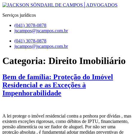
Pular
para
Serviços jurídicos
o
conteúdo
(041) 3078-0878
jscampos@jscampos.com.br
Menu
(041) 3078-0878
jscampos@jscampos.com.br
Categoria:
Direito Imobiliário
Bem de família: Proteção do Imóvel
Residencial e as Exceções à
Impenhorabilidade
A lei protege o imóvel residencial contra a penhora por dívidas , mas
existem exceções rigorosas, como débitos de IPTU, financiamento,
pensão alimentícia ou ser fiador de aluguel. Por não ser uma
proteção absoluta , é fundamental adotar medidas preventivas de