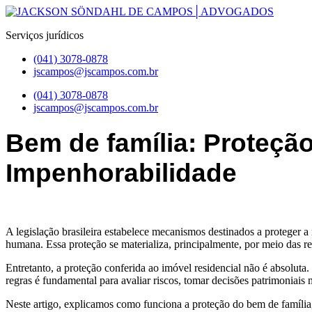
Pular
para
Serviços jurídicos
o
conteúdo
(041) 3078-0878
jscampos@jscampos.com.br
Menu
(041) 3078-0878
jscampos@jscampos.com.br
Bem de família: Proteçã
Impenhorabilidade
A legislação brasileira estabelece mecanismos destinados a proteger a
humana. Essa proteção se materializa, principalmente, por meio das r
Entretanto, a proteção conferida ao imóvel residencial não é absolut
regras é fundamental para avaliar riscos, tomar decisões patrimoniais
Neste artigo, explicamos como funciona a proteção do bem de família,