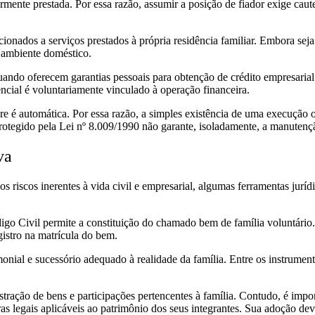
armente prestada. Por essa razão, assumir a posição de fiador exige ca
acionados a serviços prestados à própria residência familiar. Embora se
o ambiente doméstico.
ando oferecem garantias pessoais para obtenção de crédito empresarial
ncial é voluntariamente vinculado à operação financeira.
 é automática. Por essa razão, a simples existência de uma execução ou
otegido pela Lei nº 8.009/1990 não garante, isoladamente, a manutenç
iva
iscos inerentes à vida civil e empresarial, algumas ferramentas juríd
digo Civil permite a constituição do chamado bem de família voluntário
gistro na matrícula do bem.
nial e sucessório adequado à realidade da família. Entre os instrument
istração de bens e participações pertencentes à família. Contudo, é imp
as legais aplicáveis ao patrimônio dos seus integrantes. Sua adoção dev