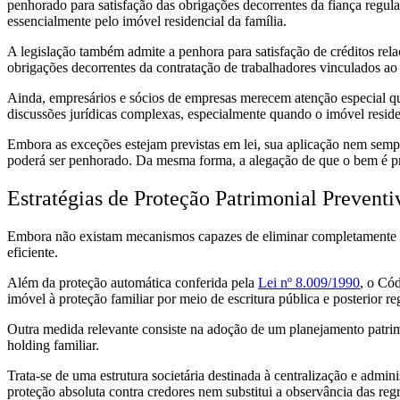
penhorado para satisfação das obrigações decorrentes da fiança regul
essencialmente pelo imóvel residencial da família.
A legislação também admite a penhora para satisfação de créditos rel
obrigações decorrentes da contratação de trabalhadores vinculados a
Ainda, empresários e sócios de empresas merecem atenção especial qu
discussões jurídicas complexas, especialmente quando o imóvel reside
Embora as exceções estejam previstas em lei, sua aplicação nem sempre
poderá ser penhorado. Da mesma forma, a alegação de que o bem é pr
Estratégias de Proteção Patrimonial Prevent
Embora não existam mecanismos capazes de eliminar completamente os r
eficiente.
Além da proteção automática conferida pela
Lei nº 8.009/1990
, o Có
imóvel à proteção familiar por meio de escritura pública e posterior re
Outra medida relevante consiste na adoção de um planejamento patrimo
holding familiar.
Trata-se de uma estrutura societária destinada à centralização e admin
proteção absoluta contra credores nem substitui a observância das regr