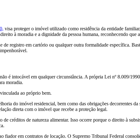
0,
visa proteger o imóvel utilizado como residência da entidade familiar
ireito à moradia e a dignidade da pessoa humana, reconhecendo que a pr
de registro em cartório ou qualquer outra formalidade específica. Bast
 impenhorável.
não é intocável em qualquer circunstância. A própria Lei nº 8.009/1990
para moradia.
 vinculada ao próprio bem.
elhoria do imóvel residencial, bem como das obrigações decorrentes da
elação direta com o imóvel que recebe a proteção legal.
 de créditos de natureza alimentar. Isso ocorre porque o direito à subs
ca.
 ao fiador em contratos de locação. O Supremo Tribunal Federal consol