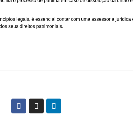
 facilita o processo de partilha em caso de dissolução da uniã
ncípios legais, é essencial contar com uma assessoria jurídica 
dos seus direitos patrimoniais.