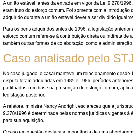
A união estável, antes da entrada em vigor da Lei 9.278/1996
eram fruto do esforço comum. Foi somente com a introdução d
adquirido durante a união estável deveria ser dividido igualme
Para os bens adquiridos antes de 1996, a legislação anterior
esforço comum refere-se à contribuição direta ou indireta de
também outras formas de colaboração, como a administração do
Caso analisado pelo ST
No caso julgado, o casal manteve um relacionamento desde 1
disputa foram adquiridas em 1985 e 1986, períodos anteriores
partilhados com base na presunção de esforço comum, aplicáv
legislação posterior.
A relatora, ministra Nancy Andrighi, esclareceu que a jurisp
9.278/1996 é determinada pelas normas jurídicas vigentes à 
para sua aquisição.
O caso em questão destaca a importância de uma abordagem cu