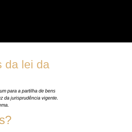
 da lei da
um para a partilha de bens
z da jurisprudência vigente.
tema.
ns?