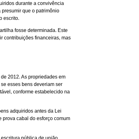
uiridos durante a convivência
a presumir que o patrimônio
 escrito.
artilha fosse determinada. Este
r contribuições financeiras, mas
r de 2012. As propriedades em
r se esses bens deveriam ser
tável, conforme estabelecido na
bens adquiridos antes da Lei
ge prova cabal do esforço comum
escritura pública de união