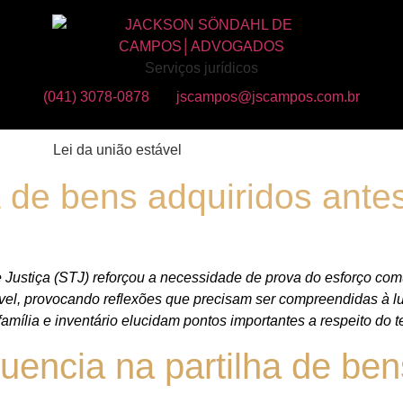
Serviços jurídicos
(041) 3078-0878
jscampos@jscampos.com.br
 de bens adquiridos antes
e Justiça (STJ) reforçou a necessidade de prova do esforço com
vel, provocando reflexões que precisam ser compreendidas à lu
amília e inventário elucidam pontos importantes a respeito do 
fluencia na partilha de be