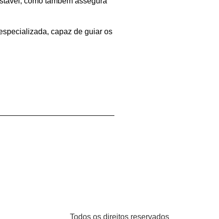
o estável, como também assegura
especializada, capaz de guiar os
Todos os direitos reservados