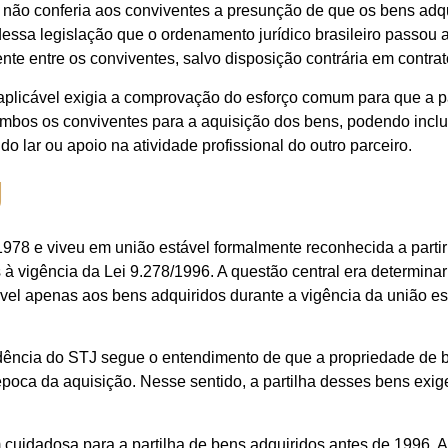
, não conferia aos conviventes a presunção de que os bens adq
essa legislação que o ordenamento jurídico brasileiro passou 
nte entre os conviventes, salvo disposição contrária em contrato
 aplicável exigia a comprovação do esforço comum para que a p
 ambos os conviventes para a aquisição dos bens, podendo inclui
 lar ou apoio na atividade profissional do outro parceiro.
J
978 e viveu em união estável formalmente reconhecida a parti
 à vigência da Lei 9.278/1996. A questão central era determina
el apenas aos bens adquiridos durante a vigência da união es
rudência do STJ segue o entendimento de que a propriedade de 
época da aquisição. Nesse sentido, a partilha desses bens exi
idadosa para a partilha de bens adquiridos antes de 1996. A 