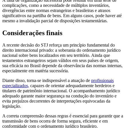
A falta de organização sucessória pode resultar em uma série de
complicações, como a necessidade de múltiplos inventários,
divergências entre normas estrangeiras e brasileiras e atrasos
significativos na partilha de bens. Em alguns casos, pode haver até
mesmo a invalidação parcial de disposições testamentárias.
Considerações finais
A recente decisão do STJ reforça um princípio fundamental do
direito internacional privado: a soberania do ordenamento jurídico
nacional sobre bens localizados em seu território. Ainda que
testamentos estrangeiros sejam válidos em seus países de origem,
sua eficácia no Brasil depende da observância das normas internas,
especialmente em matéria sucessória.
Diante disso, torna-se indispensável a atuação de
profissionais
especializados,
capazes de orientar adequadamente herdeiros e
titulares de patrimônio internacional. O acompanhamento jurídico
adequado garante maior segurança na condução do inventário e
evita prejuízos decorrentes de interpretações equivocadas da
legislação.
A correta compreensão dessas regras é essencial para garantir que a
transmissão de bens ocorra de forma segura, eficiente e em
conformidade com o ordenamento jurídico brasileiro.