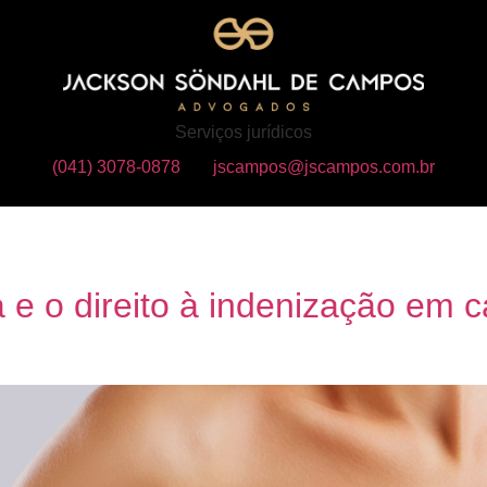
Serviços jurídicos
(041) 3078-0878
jscampos@jscampos.com.br
ca e o direito à indenização em 