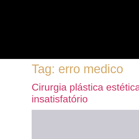
Tag:
erro medico
Cirurgia plástica estéti
insatisfatório