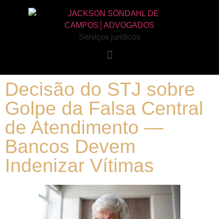
Serviços jurídicos
Decisão do STJ sobre
Golpe da Falsa Central
de Atendimento —
Bancos Devem
Indenizar Vítimas