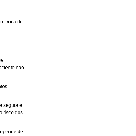
, troca de
te
aciente não
ntos
ia segura e
o risco dos
 depende de