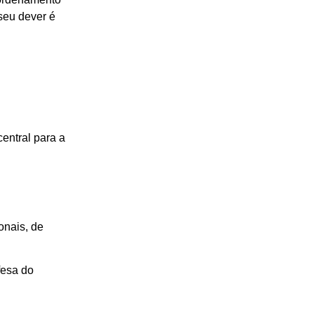
 seu dever é
entral para a
onais, de
fesa do