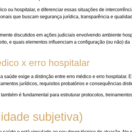
o ou hospitalar, e diferenciar essas situações de intercorrênc
ssionais que buscam segurança jurídica, transparência e qualida
mente discutidos em ações judiciais envolvendo ambiente hospi
ito, e quais elementos influenciam a configuração (ou não) da
dico x erro hospitalar
 saúde exige a distinção entre erro médico e erro hospitalar.
entos jurídicos, requisitos probatórios e consequências disti
ão também é fundamental para estruturar protocolos, treinamento
idade subjetiva)
 de saúde e está vinculado ao seu dever técnico de atuação. No