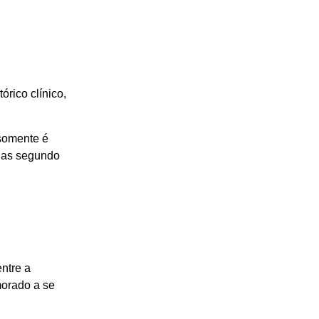
rico clínico,
 somente é
adas segundo
ntre a
morado a se