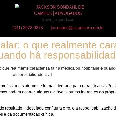
Serviços jurídicos
(041) 3078-0878
jscampos@jscampos.com.br
alar: o que realmente cara
uando há responsabilidade
rofissionais atuam de forma integrada para garantir assistênc
sos podem ocorrer, alguns evitáveis, outros inerentes ao própri
odo resultado indesejado configura erro, e a responsabilização
os e da documentação clínica.