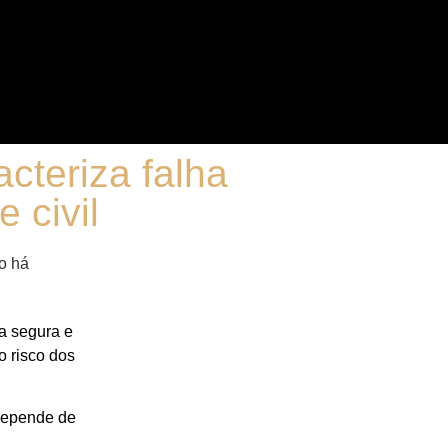
cteriza falha
 civil
ia segura e
o risco dos
 depende de