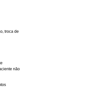
, troca de
te
aciente não
ntos