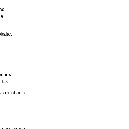
ias
de
talar,
 Embora
ntas.
s, compliance
 ordenamento