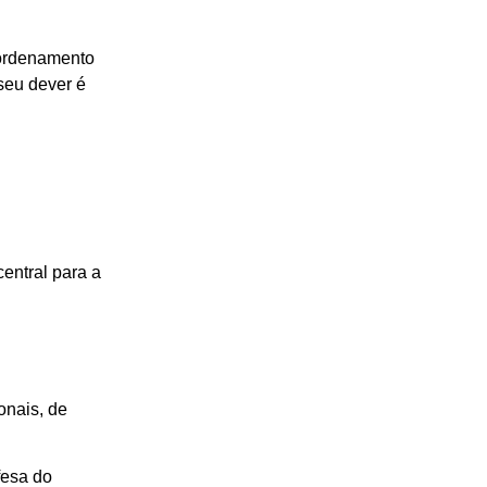
 ordenamento
 seu dever é
entral para a
onais, de
fesa do