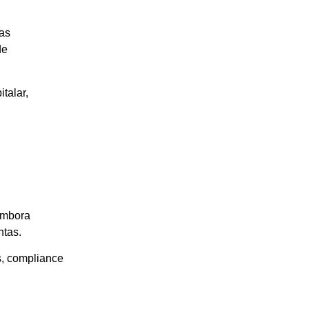
ias
de
talar,
 Embora
ntas.
s, compliance